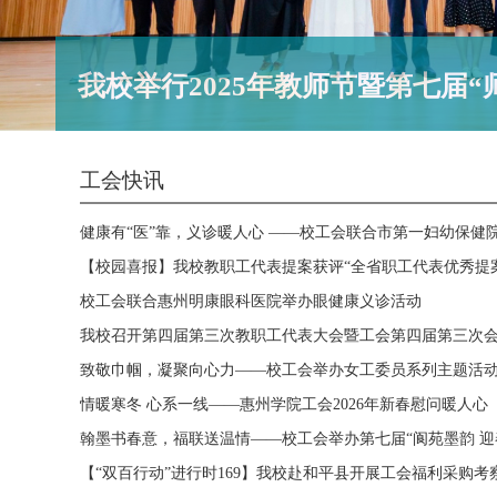
我校举行2025年教师节暨第七届“
工会快讯
健康有“医”靠，义诊暖人心 ——校工会联合市第一妇幼保健院开
【校园喜报】我校教职工代表提案获评“全省职工代表优秀提
校工会联合惠州明康眼科医院举办眼健康义诊活动
我校召开第四届第三次教职工代表大会暨工会第四届第三次
致敬巾帼，凝聚向心力——校工会举办女工委员系列主题活
情暖寒冬 心系一线——惠州学院工会2026年新春慰问暖人心
翰墨书春意，福联送温情——校工会举办第七届“阆苑墨韵 迎春纳
【“双百行动”进行时169】我校赴和平县开展工会福利采购考察 