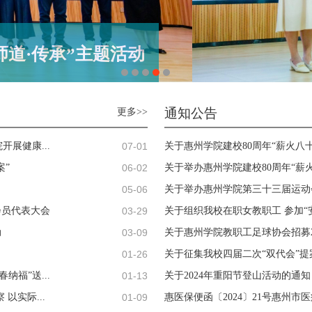
师道·传承”主题活动
通知公告
更多>>
07-01
展健康...
关于惠州学院建校80周年“薪火八十载
06-02
案”
关于举办惠州学院建校80周年“薪火八
05-06
关于举办惠州学院第三十三届运动
03-29
会员代表大会
关于组织我校在职女教职工 参加“
03-09
动
关于惠州学院教职工足球协会招募20
01-26
关于征集我校四届二次“双代会”提
01-13
福”送...
关于2024年重阳节登山活动的通知
01-09
以实际...
惠医保便函〔2024〕21号惠州市